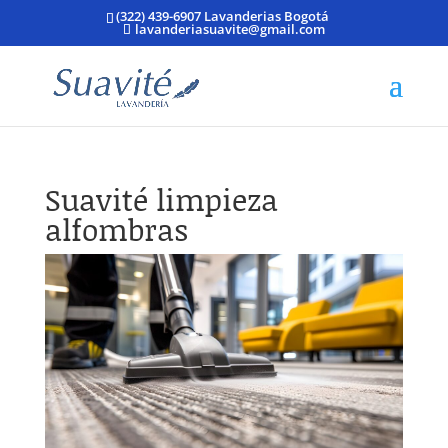
(322) 439-6907 Lavanderias Bogotá
lavanderiasuavite@gmail.com
Suavité limpieza
alfombras