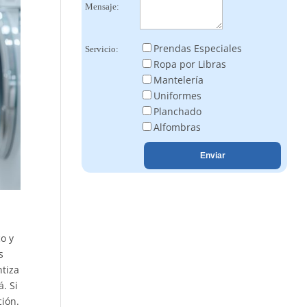
Mensaje:
Prendas Especiales
Servicio:
Ropa por Libras
Mantelería
Uniformes
Planchado
Alfombras
o y
s
ntiza
. Si
ción.