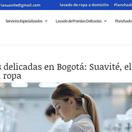
lavado de ropa a domicilio
Planchado
riasuavite@gmail.com
Servicios Especializados
Lavado de Prendas Delicadas
Planchado
delicadas en Bogotá: Suavité, el
 ropa