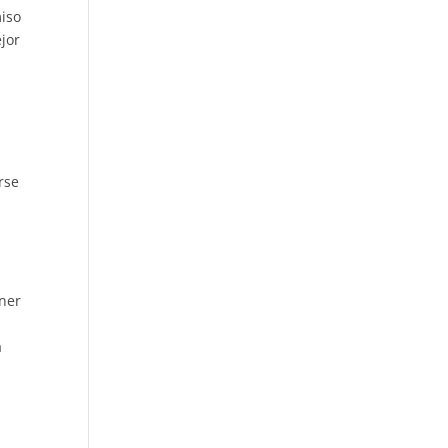
miso
jor
rse
ener
a