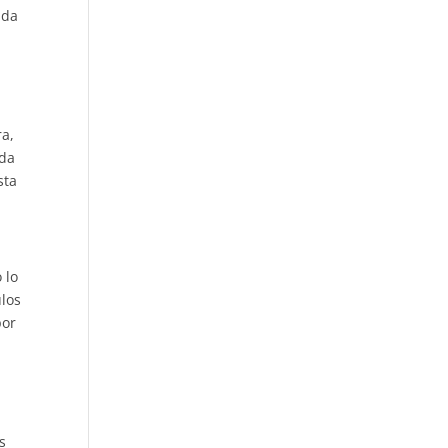
ada
ra,
ada
sta
 lo
ulos
por
s