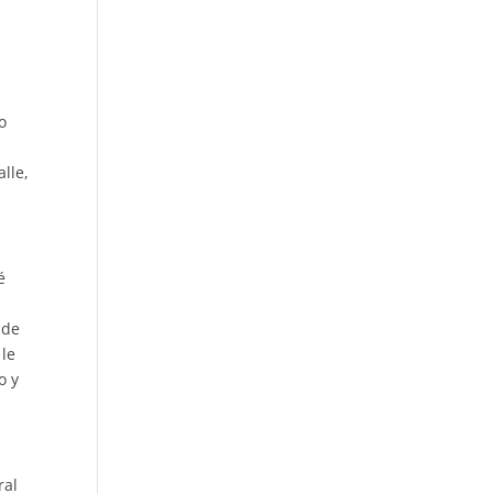
o
alle,
é
 de
 le
o y
ral