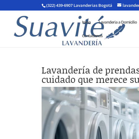
(322) 439-6907 Lavanderias Bogotá
lavande
Inicio
Lavanderia a Domicilio
Contactenos
Lavandería de prendas 
cuidado que merece su