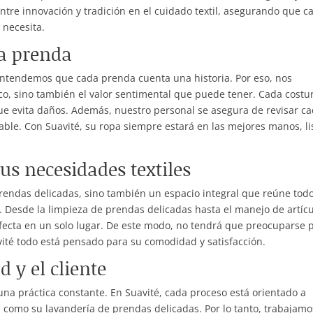
entre innovación y tradición en el cuidado textil, asegurando que c
 necesita.
da prenda
entendemos que cada prenda cuenta una historia. Por eso, nos
co, sino también el valor sentimental que puede tener. Cada costu
ue evita daños. Además, nuestro personal se asegura de revisar c
able. Con Suavité, su ropa siempre estará en las mejores manos, li
us necesidades textiles
endas delicadas, sino también un espacio integral que reúne todo
. Desde la limpieza de prendas delicadas hasta el manejo de artíc
fecta en un solo lugar. De este modo, no tendrá que preocuparse 
ité todo está pensado para su comodidad y satisfacción.
 y el cliente
una práctica constante. En Suavité, cada proceso está orientado a
n como su lavandería de prendas delicadas. Por lo tanto, trabajamo