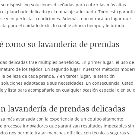
 su disposición soluciones diseñadas para cubrir las más altas
ta el planchado delicado y el embalaje adecuado. Todo esto garanti
rse y en perfectas condiciones. Además, encontrará un lugar que
ta para el cuidado textil, lo cual le ahorra tiempo y le brinda
ité como su lavandería de prendas
as delicadas trae múltiples beneficios. En primer lugar, el uso de
rematuro de los tejidos. En segundo lugar, nuestros métodos moder
la belleza de cada prenda. Y en tercer lugar, la atención
a soluciones adaptadas a sus necesidades. En consecuencia, usted
le y lista para acompañarle en cualquier ocasión especial o en su d
en lavandería de prendas delicadas
eza más avanzada con la experiencia de un equipo altamente
a de procesos innovadores que garantizan resultados impecables sin
odos nos permite tratar manchas difíciles con técnicas seguras y