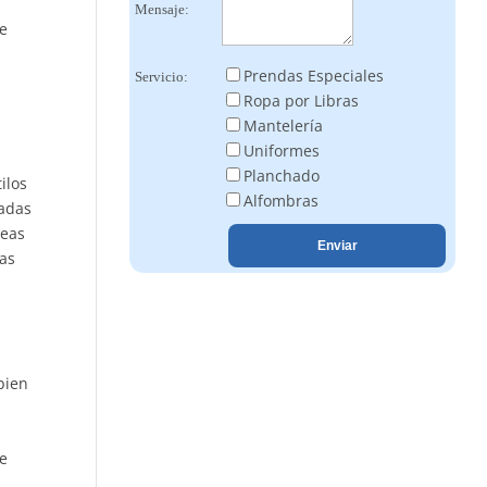
Mensaje:
te
Prendas Especiales
Servicio:
Ropa por Libras
Mantelería
Uniformes
Planchado
ilos
Alfombras
uadas
seas
tas
bien
de