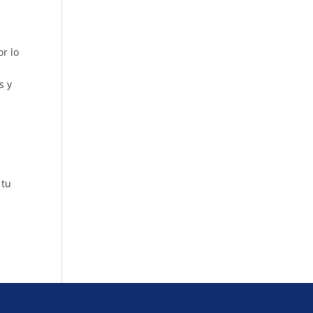
or lo
s y
 tu