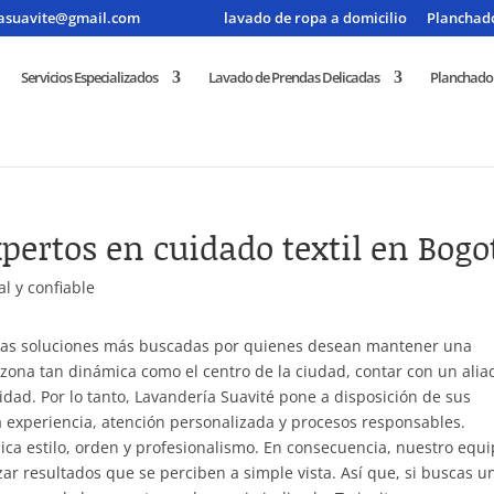
iasuavite@gmail.com
lavado de ropa a domicilio
Planchado
Servicios Especializados
Lavado de Prendas Delicadas
Planchado
pertos en cuidado textil en Bogo
las soluciones más buscadas por quienes desean mantener una
zona tan dinámica como el centro de la ciudad, contar con un alia
dad. Por lo tanto, Lavandería Suavité pone a disposición de sus
a experiencia, atención personalizada y procesos responsables.
 estilo, orden y profesionalismo. En consecuencia, nuestro equ
zar resultados que se perciben a simple vista. Así que, si buscas u