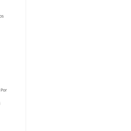
os
 Por
i