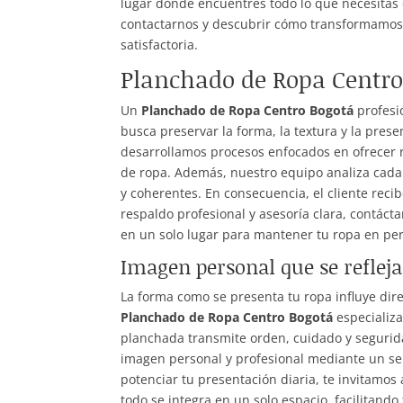
lugar donde encuentres todo lo que necesitas e
contactarnos y descubrir cómo transformamos 
satisfactoria.
Planchado de Ropa Centro
Un
Planchado de Ropa Centro Bogotá
profesi
busca preservar la forma, la textura y la pres
desarrollamos procesos enfocados en ofrecer re
de ropa. Además, nuestro equipo analiza cada 
y coherentes. En consecuencia, el cliente recib
respaldo profesional y asesoría clara, contác
en un solo lugar para mantener tu ropa en per
Imagen personal que se reflej
La forma como se presenta tu ropa influye dire
Planchado de Ropa Centro Bogotá
especializa
planchada transmite orden, cuidado y segurid
imagen personal y profesional mediante un serv
potenciar tu presentación diaria, te invitamo
todo se integra en un solo espacio, facilitando 