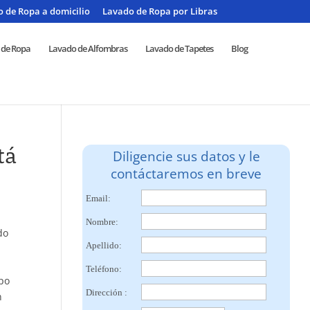
 de Ropa a domicilio
Lavado de Ropa por Libras
 de Ropa
Lavado de Alfombras
Lavado de Tapetes
Blog
tá
Diligencie sus datos y le
contáctaremos en breve
Email:
Nombre:
do
Apellido:
Teléfono:
ipo
Dirección :
n