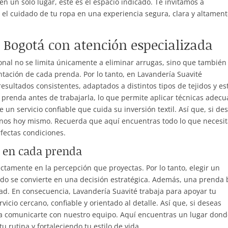
n un solo lugar, este es el espacio indicado. Te invitamos a
el cuidado de tu ropa en una experiencia segura, clara y altamen
 Bogotá con atención especializada
onal no se limita únicamente a eliminar arrugas, sino que también
entación de cada prenda. Por lo tanto, en Lavandería Suavité
sultados consistentes, adaptados a distintos tipos de tejidos y est
prenda antes de trabajarla, lo que permite aplicar técnicas adec
e un servicio confiable que cuida su inversión textil. Así que, si de
tanos hoy mismo. Recuerda que aquí encuentras todo lo que necesi
fectas condiciones.
a en cada prenda
ctamente en la percepción que proyectas. Por lo tanto, elegir un
do se convierte en una decisión estratégica. Además, una prenda 
ad. En consecuencia, Lavandería Suavité trabaja para apoyar tu
icio cercano, confiable y orientado al detalle. Así que, si deseas
s a comunicarte con nuestro equipo. Aquí encuentras un lugar don
tu rutina y fortaleciendo tu estilo de vida.