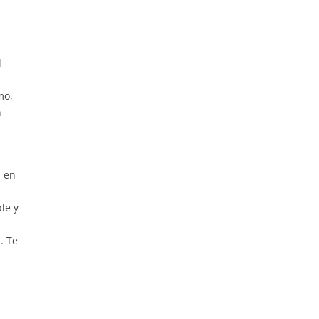
l
mo,
n
a en
ble y
. Te