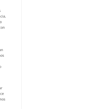
s
cia,
io
 con
an
mos
o
ar
ece
amos