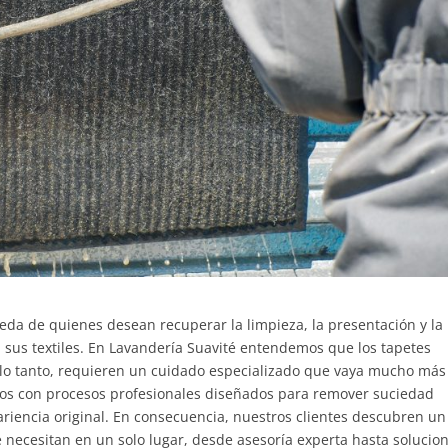
eda de quienes desean recuperar la limpieza, la presentación y la
n sus textiles. En Lavandería Suavité entendemos que los tapetes
 lo tanto, requieren un cuidado especializado que vaya mucho más 
mos con procesos profesionales diseñados para remover suciedad
pariencia original. En consecuencia, nuestros clientes descubren un
e necesitan en un solo lugar, desde asesoría experta hasta solucio