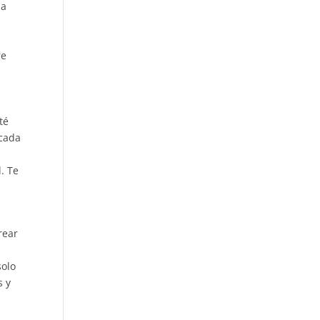
da
re
té
 cada
. Te
rear
solo
s y