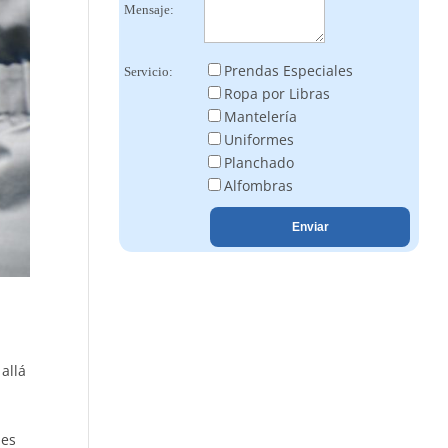
Mensaje:
Prendas Especiales
Servicio:
Ropa por Libras
Mantelería
Uniformes
Planchado
Alfombras
allá
nes