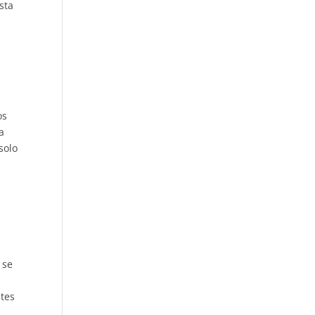
sta
os
a
solo
 se
ntes