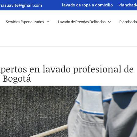
lavado de ropa a domicilio
Planchado
riasuavite@gmail.com
Servicios Especializados
Lavado de Prendas Delicadas
Planchado
pertos en lavado profesional de
e Bogotá