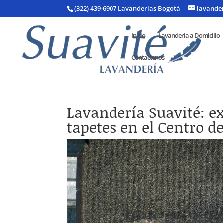
(322) 439-6907 Lavanderias Bogotá
lavande
Inicio
Lavanderia a Domicilio
Contactenos
Lavandería Suavité: ex
tapetes en el Centro d