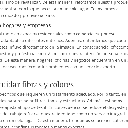
piar, sino de revitalizar. De esta manera, reforzamos nuestra propue
encuentra todo lo que necesita en un solo lugar. Te invitamos a
en cuidado y profesionalismo.
a hogares y empresas
l tanto en espacios residenciales como comerciales, por eso
io adaptable a diferentes entornos. Además, entendemos que cada
petes influye directamente en la imagen. En consecuencia, ofrecem
nestar y profesionalismo. Asimismo, nuestra atención personalizad
. De esta manera, hogares, oficinas y negocios encuentran en un 
 Si deseas transformar tus ambientes con un servicio experto,
uidar fibras y colores
ecíficos que requieren un tratamiento adecuado. Por lo tanto, en
os para respetar fibras, tonos y estructuras. Además, evitamos
 ajusta al tipo de textil. En consecuencia, se reduce el desgaste y
a de trabajo refuerza nuestra identidad como un servicio integral
ta en un solo lugar. De esta manera, brindamos soluciones cohere
otros y confiar tus tapetes a manos expertas.