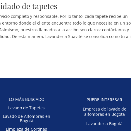
uidado de tapetes
rvicio completo y responsable. Por lo tanto, cada tapete recibe un
entorno donde el cliente encuentra todo lo que necesita en un so
Asimismo, nuestros llamados a la acción son claros: contáctanos y
alidad. De esta manera, Lavandería Suavité se consolida como tu al
LO MÁS BUSCADO
PUEDE INTERESAR
Lavado de Tapetes
Empresa de lavado de
alfombras en Bogotá
Lavado de Alfombras en
Bogotá
Lavandería Bogotá
Limpieza de Cortinas