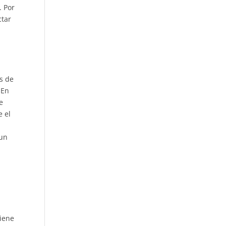
. Por
ctar
s de
 En
e
e el
 un
tiene