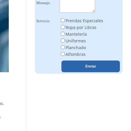
Mensaje:
Prendas Especiales
Servicio:
Ropa por Libras
Mantelería
Uniformes
Planchado
Alfombras
as.
á