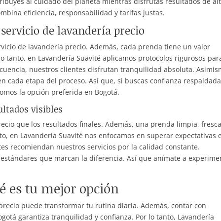
ribuyes al cuidado del planeta mientras disfrutas resultados de al
bina eficiencia, responsabilidad y tarifas justas.
servicio de lavandería precio
rvicio de lavandería precio. Además, cada prenda tiene un valor
lo tanto, en Lavandería Suavité aplicamos protocolos rigurosos par
cuencia, nuestros clientes disfrutan tranquilidad absoluta. Asimis
n cada etapa del proceso. Así que, si buscas confianza respaldada
omos la opción preferida en Bogotá.
ultados visibles
ecio que los resultados finales. Además, una prenda limpia, fresca
anto, en Lavandería Suavité nos enfocamos en superar expectativas 
tes recomiendan nuestros servicios por la calidad constante.
estándares que marcan la diferencia. Así que anímate a experime
é es tu mejor opción
 precio puede transformar tu rutina diaria. Además, contar con
otá garantiza tranquilidad y confianza. Por lo tanto, Lavandería