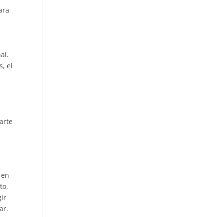
ara
al.
, el
arte
 en
to,
ir
ar.