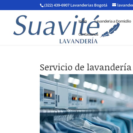
(322) 439-6907 Lavanderias Bogotá
lavande
Inicio
Lavanderia a Domicilio
Contactenos
Servicio de lavandería