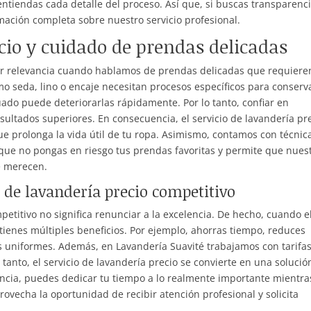
ntiendas cada detalle del proceso. Así que, si buscas transparenci
mación completa sobre nuestro servicio profesional.
ecio y cuidado de prendas delicadas
yor relevancia cuando hablamos de prendas delicadas que requiere
mo seda, lino o encaje necesitan procesos específicos para conserv
ado puede deteriorarlas rápidamente. Por lo tanto, confiar en
sultados superiores. En consecuencia, el servicio de lavandería pr
que prolonga la vida útil de tu ropa. Asimismo, contamos con técnic
 que no pongas en riesgo tus prendas favoritas y permite que nues
e merecen.
o de lavandería precio competitivo
petitivo no significa renunciar a la excelencia. De hecho, cuando e
ienes múltiples beneficios. Por ejemplo, ahorras tiempo, reduces
s uniformes. Además, en Lavandería Suavité trabajamos con tarifa
 tanto, el servicio de lavandería precio se convierte en una solució
encia, puedes dedicar tu tiempo a lo realmente importante mientra
ovecha la oportunidad de recibir atención profesional y solicita