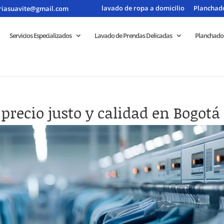
lavado de ropa a domicilio
Planchado
riasuavite@gmail.com
Servicios Especializados
Lavado de Prendas Delicadas
Planchado
 precio justo y calidad en Bogotá