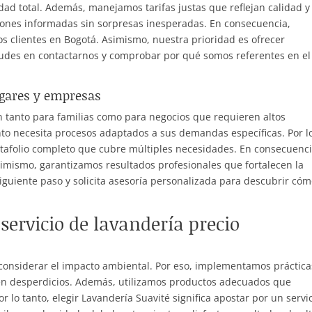
dad total. Además, manejamos tarifas justas que reflejan calidad y
iones informadas sin sorpresas inesperadas. En consecuencia,
s clientes en Bogotá. Asimismo, nuestra prioridad es ofrecer
 dudes en contactarnos y comprobar por qué somos referentes en el
ogares y empresas
ón tanto para familias como para negocios que requieren altos
o necesita procesos adaptados a sus demandas específicas. Por l
rtafolio completo que cubre múltiples necesidades. En consecuenci
Asimismo, garantizamos resultados profesionales que fortalecen la
iguiente paso y solicita asesoría personalizada para descubrir có
ervicio de lavandería precio
 considerar el impacto ambiental. Por eso, implementamos práctica
en desperdicios. Además, utilizamos productos adecuados que
 lo tanto, elegir Lavandería Suavité significa apostar por un servi