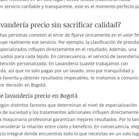
un servicio confiable y transparente, este es el momento perfecto p
vandería precio sin sacrificar calidad?
chas personas cometen el error de fijarse únicamente en el valor fin
ye realmente ese servicio. Por ejemplo, la clasificación de prendas
especializados influyen directamente en el resultado. Además, una
uados para cada tejido. En consecuencia, el servicio de lavandería
 atención personalizada. En Lavandería Suavité trabajamos con
a, así que no solo pagas por un lavado, sino por tranquilidad y
opa favorita y obtener resultados impecables, te invitamos a comunic
or decisión en Bogotá.
de lavandería precio en Bogotá
según distintos factores que determinan el nivel de especialización
ado de suciedad y los tratamientos adicionales influyen directamente
la maquinaria profesional garantizan mejores resultados. Por lo tan
siderar la relación entre costo y beneficio. En consecuencia, eleg
icio integral donde encuentras todo lo que necesitas en un solo lug