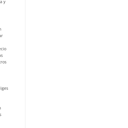
a y
n
ar
ecio
as
tros
liges
s
n
s