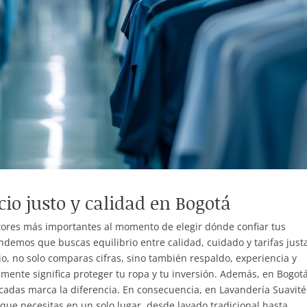
cio justo y calidad en Bogotá
actores más importantes al momento de elegir dónde confiar tus
demos que buscas equilibrio entre calidad, cuidado y tarifas just
io, no solo comparas cifras, sino también respaldo, experiencia y
ctamente significa proteger tu ropa y tu inversión. Además, en Bogot
cadas marca la diferencia. En consecuencia, en Lavandería Suavité
 que necesitas en un solo lugar, desde lavado tradicional hasta