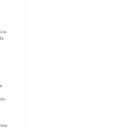
cia,
da
te
olo
amos