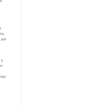
ta
a
mo,
 por
 y
en
ntar