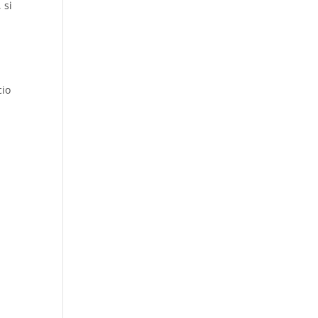
 si
cio