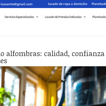
lavado de ropa a domicilio
Planchado
riasuavite@gmail.com
Servicios Especializados
Lavado de Prendas Delicadas
Planchado
o alfombras: calidad, confianza
les