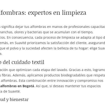
lfombras: expertos en limpieza
s
significa dejar tus alfombras en manos de profesionales capacita
manchas, olores y bacterias que se acumulan con el tiempo,
acios. En consecuencia, cada proceso de limpieza se adapta al tipo 
emás, en Suavité priorizamos la satisfacción del cliente, aseguran
e el polvo y la suciedad afecten la belleza de tu hogar: elige Sua
a.
 del cuidado textil
ación que optimizan cada etapa del lavado. Gracias a esto, logram
las fibras. Además, aplicamos productos biodegradables que respeta
us alfombras. Esta combinación entre innovación y compromiso nos
e alfombras en Bogotá
. Así que, si deseas mantener tus espacios
ía de Suavité.
lud y bienestar