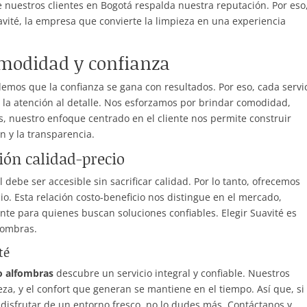
 nuestros clientes en Bogotá respalda nuestra reputación. Por eso,
avité, la empresa que convierte la limpieza en una experiencia
modidad y confianza
demos que la confianza se gana con resultados. Por eso, cada servi
y la atención al detalle. Nos esforzamos por brindar comodidad,
, nuestro enfoque centrado en el cliente nos permite construir
n y la transparencia.
ción calidad-precio
debe ser accesible sin sacrificar calidad. Por lo tanto, ofrecemos
cio. Esta relación costo-beneficio nos distingue en el mercado,
nte para quienes buscan soluciones confiables. Elegir Suavité es
lfombras.
té
o alfombras
descubre un servicio integral y confiable. Nuestros
eza, y el confort que generan se mantiene en el tiempo. Así que, si
 disfrutar de un entorno fresco, no lo dudes más. Contáctanos y