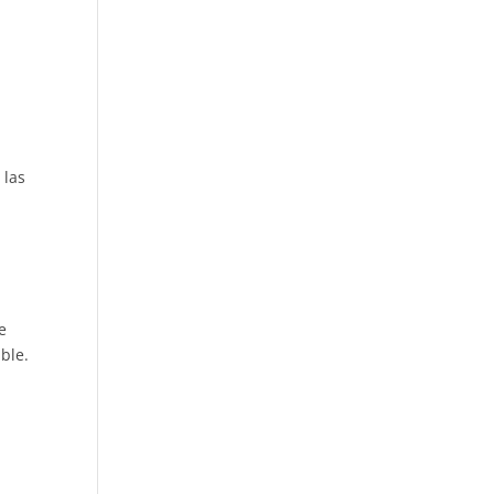
 las
e
ble.