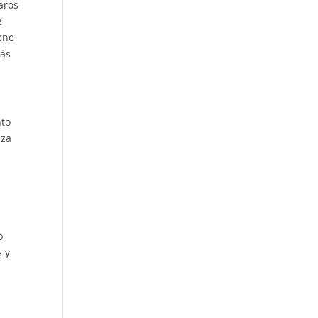
aros
e
ene
más
nto
eza
o
s y