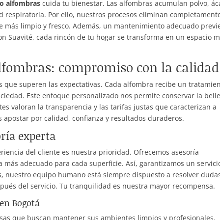
do alfombras
cuida tu bienestar. Las alfombras acumulan polvo, ác
 respiratoria. Por ello, nuestros procesos eliminan completament
ente más limpio y fresco. Además, un mantenimiento adecuado previ
. Con Suavité, cada rincón de tu hogar se transforma en un espacio 
lfombras: compromiso con la calidad
s que superen las expectativas. Cada alfombra recibe un tratamie
suciedad. Este enfoque personalizado nos permite conservar la bell
es valoran la transparencia y las tarifas justas que caracterizan a
es apostar por calidad, confianza y resultados duraderos.
ría experta
eriencia del cliente es nuestra prioridad. Ofrecemos asesoría
za más adecuado para cada superficie. Así, garantizamos un servici
ás, nuestro equipo humano está siempre dispuesto a resolver duda
ués del servicio. Tu tranquilidad es nuestra mayor recompensa.
 en Bogotá
sas que buscan mantener sus ambientes limpios y profesionales.