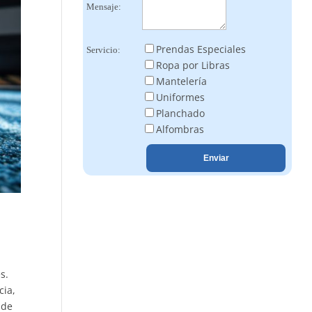
Mensaje:
Prendas Especiales
Servicio:
Ropa por Libras
Mantelería
Uniformes
Planchado
Alfombras
a
s.
cia,
 de