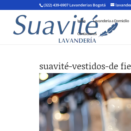
(322) 439-6907 Lavanderias Bogotá
lavande
Inicio
Lavanderia a Domicilio
Contactenos
suavité-vestidos-de fi