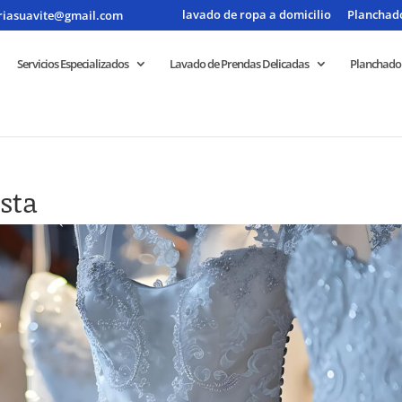
lavado de ropa a domicilio
Planchado
riasuavite@gmail.com
Servicios Especializados
Lavado de Prendas Delicadas
Planchado
esta