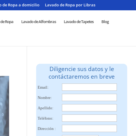
 de Ropa a domicilio
Lavado de Ropa por Libras
 de Ropa
Lavado de Alfombras
Lavado de Tapetes
Blog
Diligencie sus datos y le
contáctaremos en breve
Email:
Nombre:
Apellido:
Teléfono:
Dirección :