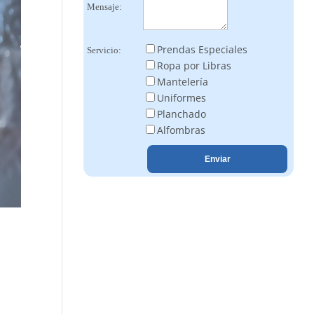
Mensaje:
Prendas Especiales
Servicio:
Ropa por Libras
Mantelería
Uniformes
Planchado
Alfombras